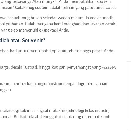
k orang tersayang? Atau mungkin Anda membutuhkan souvenir
armasin?
Cetak mug custom
adalah pilihan yang patut anda coba.
hwa sebuah mug bukan sekadar wadah minum. Ia adalah media
ol perhatian. Itulah mengapa kami menghadirkan layanan
cetak
i yang siap memenuhi ekspektasi Anda.
iah atau Souvenir?
tiap hari untuk menikmati kopi atau teh, sehingga pesan Anda
rga, desain ilustrasi, hingga kutipan penyemangat yang
relatable
armasin, memberikan
cangkir custom
dengan logo perusahaan
anggan.
eknologi sublimasi digital mutakhir (teknologi kelas industri)
standar. Berikut adalah keunggulan cetak mug di tempat kami: