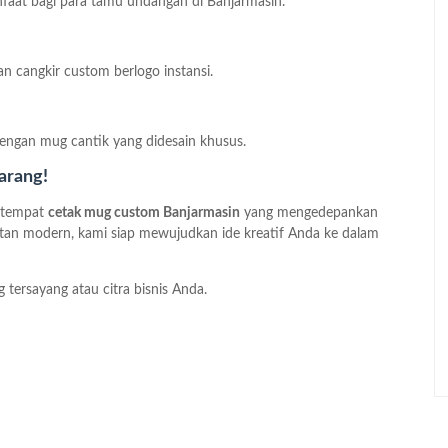
aat bagi para tamu undangan di Banjarmasin.
 cangkir custom berlogo instansi.
engan mug cantik yang didesain khusus.
arang!
i tempat
cetak mug custom Banjarmasin
yang mengedepankan
latan modern, kami siap mewujudkan ide kreatif Anda ke dalam
 tersayang atau citra bisnis Anda.