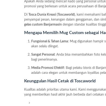
Apakah Anda sedang mencari kado yang personal untu
promosi yang berkesan untuk acara perusahaan di Banj
Di
Tosca Dunia Kreasi (Toscaworld)
, kami memahami ba
penyampai pesan, kenangan dalam genggaman, dan simb
gelas custom Banjarmasin
dengan standar kualitas tingg
Mengapa Memilih Mug Custom sebagai Had
Fungsional & Tahan Lama:
Mug digunakan hampir se
akan selalu diingat.
Sangat Personal:
Anda bisa menambahkan foto kelua
bagi penerimanya.
Media Promosi Efektif:
Bagi pelaku bisnis di Banj
adalah cara elegan untuk membangun loyalitas pel
Keunggulan Hasil Cetak di Toscaworld
Kualitas adalah prioritas utama kami. Kami menggunakan t
yang memberikan hasil akhir jauh berbeda dari cetakan 