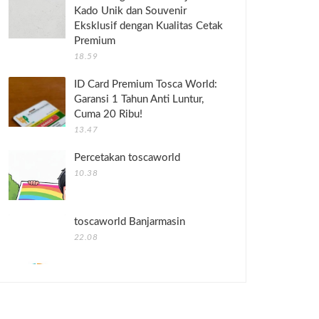
Kado Unik dan Souvenir
Eksklusif dengan Kualitas Cetak
Premium
18.59
ID Card Premium Tosca World:
Garansi 1 Tahun Anti Luntur,
Cuma 20 Ribu!
13.47
Percetakan toscaworld
10.38
toscaworld Banjarmasin
22.08